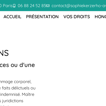
0 Paris
06 88 24 52 85
contact@sophiekerzerho-av
ACCUEIL
PRÉSENTATION
VOS DROITS
HON
NS
nces ou d'une
ommage corporel,
faits délictuels ou
t indemnisé. Maître
juridictions