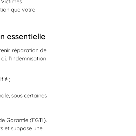
 Victimes
étion que votre
n essentielle
tenir réparation de
 où l’indemnisation
fié ;
le, sous certaines
de Garantie (FGTI).
cts et suppose une