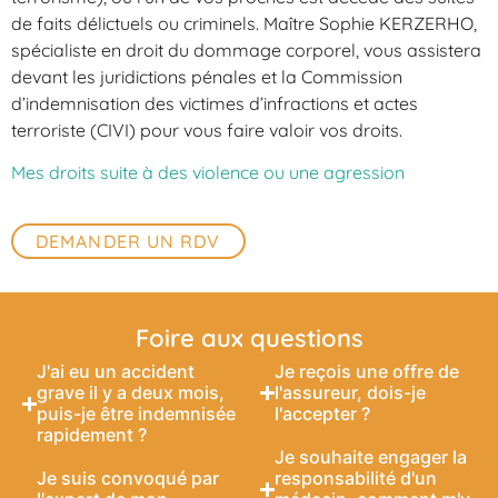
de faits délictuels ou criminels. Maître Sophie KERZERHO,
spécialiste en droit du dommage corporel, vous assistera
devant les juridictions pénales et la Commission
d’indemnisation des victimes d’infractions et actes
terroriste (CIVI) pour vous faire valoir vos droits.
Mes droits suite à des violence ou une agression
DEMANDER UN RDV
Foire aux questions
J'ai eu un accident
Je reçois une offre de
grave il y a deux mois,
l'assureur, dois-je
puis-je être indemnisée
l'accepter ?
rapidement ?
Je souhaite engager la
Je suis convoqué par
responsabilité d'un